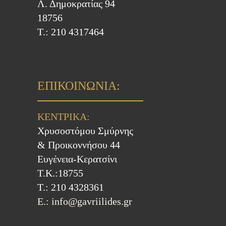
Λ. Δημοκρατίας 94
18756
Τ.: 210 4317464
ΕΠΙΚΟΙΝΩΝΙΑ:
ΚΕΝΤΡΙΚΑ:
Χρυσοστόμου Σμύρνης
& Προικοννήσου 44
Ευγένεια-Κερατσίνι
Τ.Κ.:18755
Τ.: 210 4328361
E.: info@gavriilides.gr