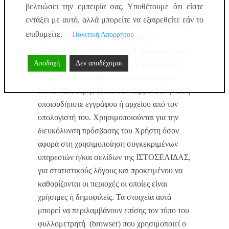
βελτιώσει την εμπειρία σας. Υποθέτουμε ότι είστε
στοιχεία αναγνώρισης των χρηστών της
εντάξει με αυτό, αλλά μπορείτε να εξαιρεθείτε εάν το
ΙΣΤΟΣΕΛΙΔΑΣ χρησιμοποιώντας αντίστοιχες
επιθυμείτε.
Πολιτική Απορρήτου
τεχνολογίες, όπως cookies ή/και την
παρακολούθηση διευθύνσεων Πρωτοκόλλου
Αποδοχή
Δεν αποδέχομαι
Internet (IP). Τα cookies είναι μικρά αρχεία
κειμένου που αποθηκεύονται στο σκληρό
δίσκο κάθε Χρήστη και δεν λαμβάνουν γνώση
οποιουδήποτε εγγράφου ή αρχείου από τον
υπολογιστή του. Χρησιμοποιούνται για την
διευκόλυνση πρόσβασης του Χρήστη όσον
αφορά στη χρησιμοποίηση συγκεκριμένων
υπηρεσιών ή/και σελίδων της ΙΣΤΟΣΕΛΙΔΑΣ,
για στατιστικούς λόγους και προκειμένου να
καθορίζονται οι περιοχές οι οποίες είναι
χρήσιμες ή δημοφιλείς. Τα στοιχεία αυτά
μπορεί να περιλαμβάνουν επίσης τον τύπο του
φυλλομετρητή (browser) που χρησιμοποιεί ο