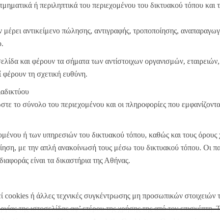
τμηματικά ή περιληπτικά του περιεχομένου του δικτυακού τόπου και 
ν μέρει αντικείμενο πώλησης, αντιγραφής, τροποποίησης, αναπαραγω
.
σελίδα και φέρουν τα σήματα των αντίστοιχων οργανισμών, εταιρειών
ί φέρουν τη σχετική ευθύνη.
ιαδικτύου
στε το σύνολο του περιεχομένου και οι πληροφορίες που εμφανίζοντα
ομένου ή των υπηρεσιών του δικτυακού τόπου, καθώς και τους όρους
ίηση, με την απλή ανακοίνωσή τους μέσω του δικτυακού τόπου. Οι παρ
διαφοράς είναι τα δικαστήρια της Αθήνας.
εί cookies ή άλλες τεχνικές συγκέντρωσης μη προσωπικών στοιχειών
υργίας της ιστοσελίδας αφ’ ετέρου της χρήσης της από τον επισκέπτη.