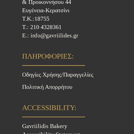
& Προικοννήσου 44
Ευγένεια-Κερατσίνι
Τ.Κ.:18755
Τ.: 210 4328361
E.: info@gavriilides.gr
ΠΛΗΡΟΦΟΡΙΕΣ:
Οδηγίες Χρήσης/Παραγγελίες
Πολιτική Απορρήτου
ACCESSIBILITY:
Gavriilidis Bakery