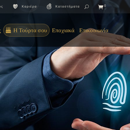
0
ος
Καριέρα
Καταστήματα
ς
Η Τούρτα σου
Εποχιακά
Επικοινωνία