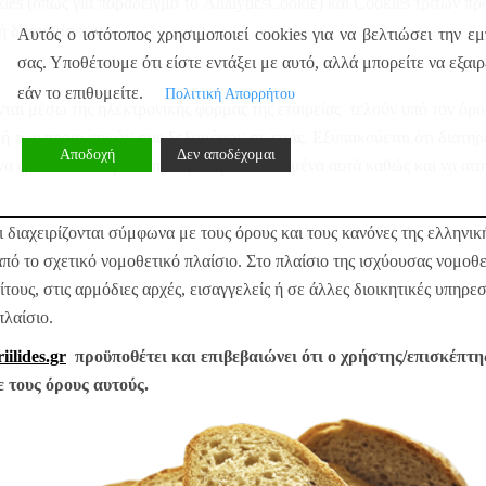
ies (όπως για παράδειγμα το AnalyticsCookie) και Cookies τρίτων πρ
ή διαφημίσεων.
Αυτός ο ιστότοπος χρησιμοποιεί cookies για να βελτιώσει την εμ
σας. Υποθέτουμε ότι είστε εντάξει με αυτό, αλλά μπορείτε να εξαιρ
εάν το επιθυμείτε.
Πολιτική Απορρήτου
ται μέσω της ηλεκτρονικής φόρμας της εταιρείας τελούν υπό τον όρο
ολή των προσωπικών σας δεδομένων σε εμάς. Εξυπακούεται ότι διατηρ
Αποδοχή
Δεν αποδέχομαι
να έχετε οποτεδήποτε πρόσβαση στα δεδομένα αυτά καθώς και να αιτη
διαχειρίζονται σύμφωνα με τους όρους και τους κανόνες της ελληνική
πό το σχετικό νομοθετικό πλαίσιο. Στο πλαίσιο της ισχύουσας νομοθε
τους, στις αρμόδιες αρχές, εισαγγελείς ή σε άλλες διοικητικές υπηρε
πλαίσιο.
iilides.gr
προϋποθέτει και επιβεβαιώνει ότι ο χρήστης/επισκέπτη
 τους όρους αυτούς.