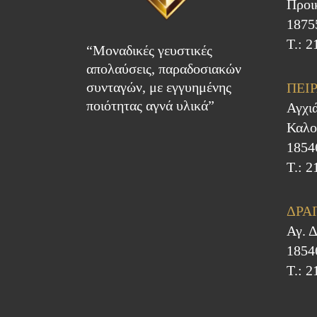
Προι
1875
Τ.: 
“Μοναδικές γευστικές
απολαύσεις, παραδοσιακών
συνταγών, με εγγυημένης
ΠΕΙΡ
ποιότητας αγνά υλικά”
Αγχι
Καλο
1854
Τ.: 
ΔΡΑ
Αγ. 
1854
Τ.: 