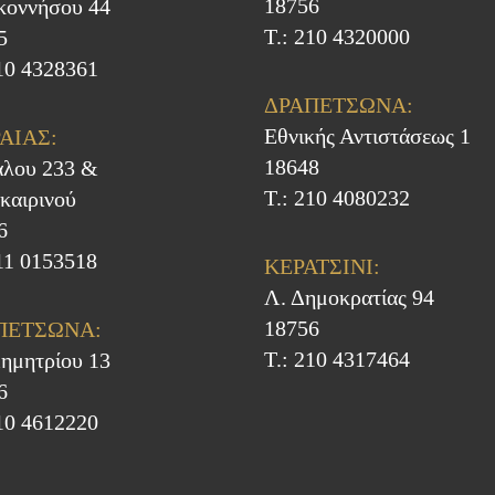
18756
κοννήσου 44
Τ.: 210 4320000
5
210 4328361
ΔΡΑΠΕΤΣΩΝΑ:
Εθνικής Αντιστάσεως 1
ΑΙΑΣ:
18648
άλου 233 &
Τ.: 210 4080232
καιρινού
6
211 0153518
ΚΕΡΑΤΣΙΝΙ:
Λ. Δημοκρατίας 94
18756
ΠΕΤΣΩΝΑ:
Τ.: 210 4317464
Δημητρίου 13
6
210 4612220