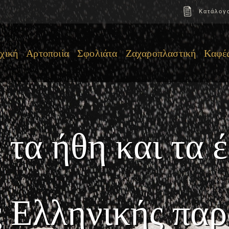
Κατάλογ
χική
Αρτοποιία
Σφολιάτα
Ζαχαροπλαστική
Καφέ
ε
τ
α
ή
θ
η
κ
α
ι
τ
α
έ
ς
Ε
λ
λ
η
ν
ι
κ
ή
ς
π
α
ρ