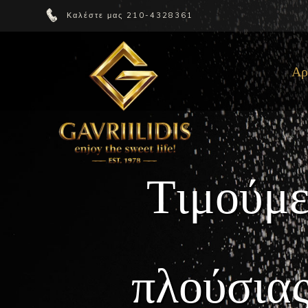
Καλέστε μας
210-4328361
Αρ
Τ
ι
μ
ο
ύ
μ
π
λ
ο
ύ
σ
ι
α