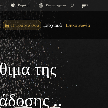
0
ος
Καριέρα
Καταστήματα
ς
Η Τούρτα σου
Εποχιακά
Επικοινωνία
θ
ι
μ
α
τ
η
ς
ά
δ
ο
σ
η
ς
.
.