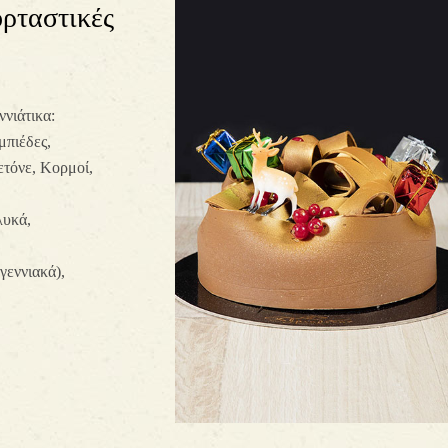
ρταστικές
νιάτικα:
μπιέδες,
ετόνε, Κορμοί,
λυκά,
γεννιακά),